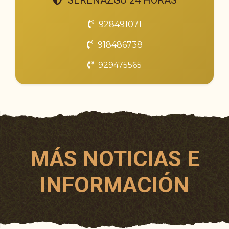
SERENAZGO 24 HORAS
928491071
918486738
929475565
MÁS NOTICIAS E
INFORMACIÓN