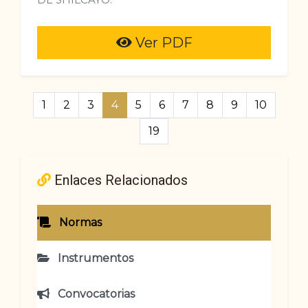
Ver PDF
1
2
3
4
5
6
7
8
9
10
19
Enlaces Relacionados
Normas
Instrumentos
Convocatorias