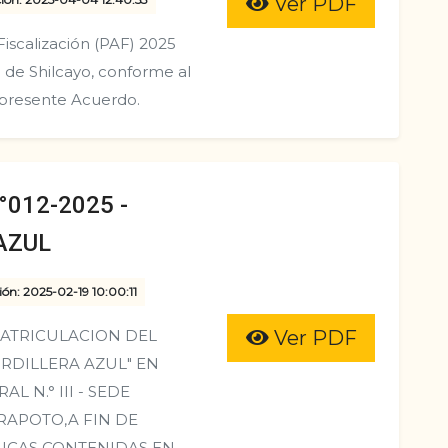
Ver PDF
scalización (PAF) 2025
a de Shilcayo, conforme al
presente Acuerdo.
012-2025 -
AZUL
ión: 2025-02-19 10:00:11
MATRICULACION DEL
Ver PDF
ORDILLERA AZUL" EN
 N.° III - SEDE
RAPOTO,A FIN DE
ICAS CONTENIDAS EN