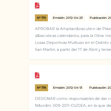
N° 179
Emisión: 2012-04-23
Publicación: 
APROBAR la Ampliaci&oacute;n de Plaz
d&iacute;as calendarios, para la Obra: In
Losas Deportivas Multiuso en el Distrito 
San Martin; a partir del 17 de Abril y t
N° 178
Emisión: 2012-04-13
Publicación: 2
DESIGNAR como responsables de dar cum
N&ordm; 009-2011-CG/OEA, en la que des