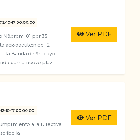
2012-10-17 00:00:00
Ver PDF
o N&ordm; 01 por 35
stalaci&oacute;n de 12
de la Banda de Shilcayo -
eniendo como nuevo plaz
012-10-17 00:00:00
Ver PDF
plimiento a la Directiva
cribe la