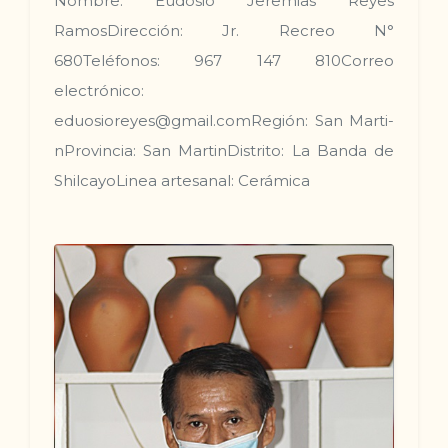
Nombre: Eudosio Jeremi­as Reyes
RamosDirección: Jr. Recreo N°
680Teléfonos: 967 147 810Correo
electrónico:
eduosioreyes@gmail.comRegión: San Marti­
nProvincia: San Marti­nDistrito: La Banda de
ShilcayoLi­nea artesanal: Cerámica