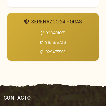
SERENAZGO 24 HORAS
928491071
918486738
929475565
CONTACTO