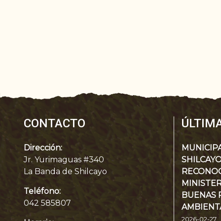
CONTACTO
ÚLTIMA
Dirección:
MUNICIPA
Jr. Yurimaguas #340
SHILCAYO
La Banda de Shilcayo
RECONOC
MINISTE
Teléfono:
BUENAS 
042 585807
AMBIENT
2026-02-27